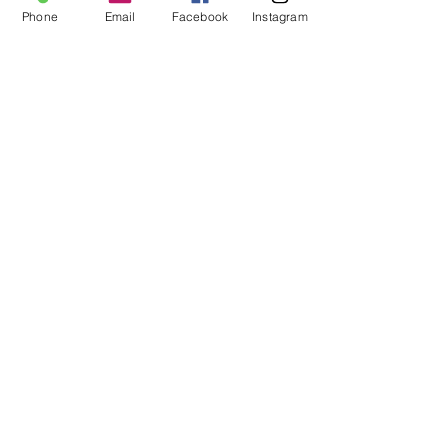
Sublimez vos mains avec éclat et
Phone
Email
Facebook
Instagram
signification !
Ajoutez au panier
pour choisir
votre bague en métal doré avec
pierre naturelle : chaque modèle
est unique.
Restez Connecté