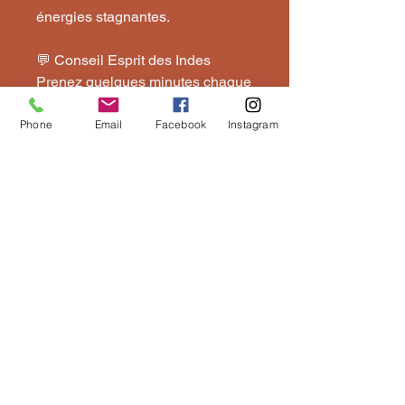
énergies stagnantes.
💬 Conseil Esprit des Indes
Prenez quelques minutes chaque
jour pour faire chanter votre bol…
et laissez la fréquence vous
Phone
Email
Facebook
Instagram
guider vers l’instant présent.
🛒 Commandez dès maintenant
sur espritdesindes.com
🌍 Livraison rapide – 💳 Paiement
sécurisé – 🤲 Objet porteur de
sens
Restez Connecté