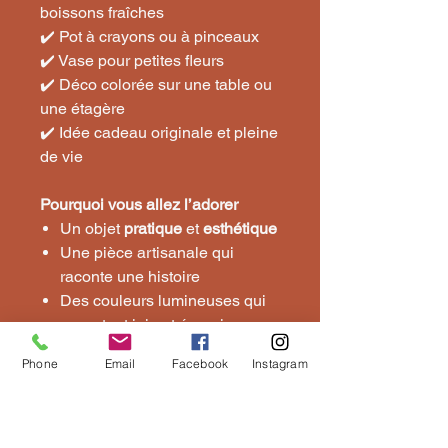
boissons fraîches
✔️ Pot à crayons ou à pinceaux
✔️ Vase pour petites fleurs
✔️ Déco colorée sur une table ou
une étagère
✔️ Idée cadeau originale et pleine
de vie
Pourquoi vous allez l’adorer
Un objet
pratique
et
esthétique
Une pièce artisanale qui
raconte une histoire
Des couleurs lumineuses qui
apportent joie et énergie
Adapté au quotidien comme à
Phone
Email
Facebook
Instagram
la décoration d’intérieur
👉 Disponible sur
Espritdesindes.com