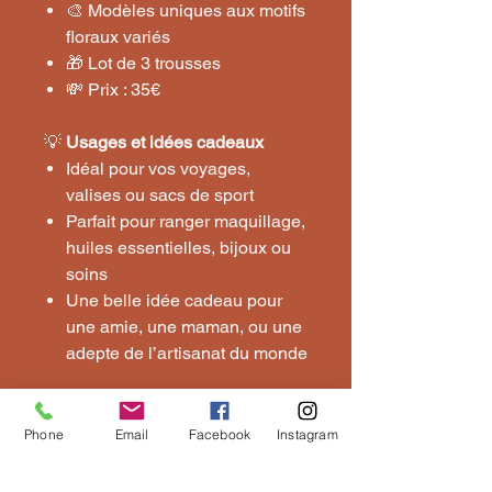
🎨 Modèles uniques aux motifs
floraux variés
🎁 Lot de 3 trousses
💸 Prix : 35€
💡
Usages et idées cadeaux
Idéal pour vos voyages,
valises ou sacs de sport
Parfait pour ranger maquillage,
huiles essentielles, bijoux ou
soins
Une belle idée cadeau pour
une amie, une maman, ou une
adepte de l’artisanat du monde
🛍️
Commander dès maintenant
🧳 Emportez l’Inde dans votre
Phone
Email
Facebook
Instagram
quotidien.
🎁 Commandez votre lot de 3