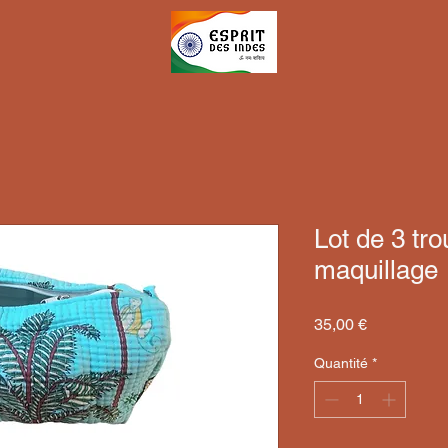
Lot de 3 tro
maquillage
Prix
35,00 €
Quantité
*