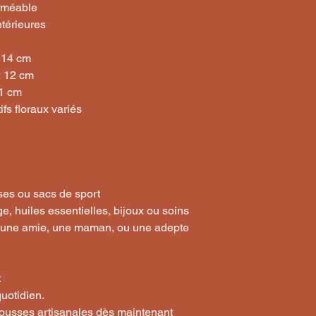
erméable
térieures
 14 cm
× 12 cm
11 cm
fs floraux variés
ses ou sacs de sport
e, huiles essentielles, bijoux ou soins
 une amie, une maman, ou une adepte
uotidien.
rousses artisanales dès maintenant