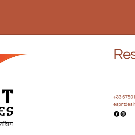
Res
+33 6750
espritdes