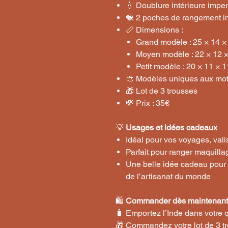
💧 Doublure intérieure imp
🧶 2 poches de rangement in
📏 Dimensions :
Grand modèle : 25 × 14 ×
Moyen modèle : 22 × 12 
Petit modèle : 20 × 11 × 
🎨 Modèles uniques aux moti
🎁 Lot de 3 trousses
💸 Prix : 35€
💡
Usages et idées cadeaux
Idéal pour vos voyages, vali
Parfait pour ranger maquillag
Une belle idée cadeau pour
de l’artisanat du monde
🛍️
Commander dès maintenant
🧳 Emportez l’Inde dans votre q
🎁 Commandez votre lot de 3 t