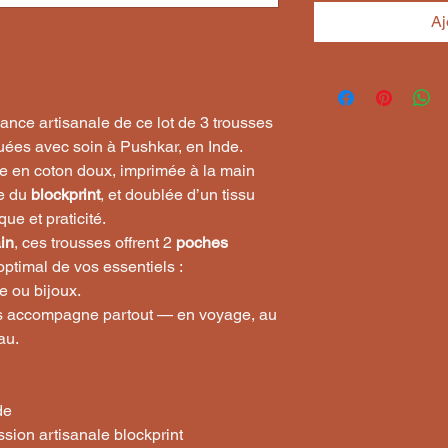
Aj
ance artisanale de ce lot de 3 trousses
iquées avec soin à Pushkar, en Inde.
e en coton doux, imprimée à la main
le du
blockprint
, et doublée d’un tissu
ue et praticité.
in
, ces trousses offrent 2
poches
timal de vos essentiels :
e ou bijoux.
us accompagne partout — en voyage, au
au.
de
sion artisanale blockprint