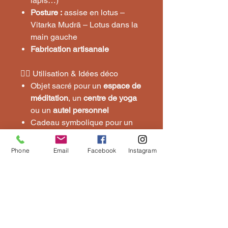
lapis…)
Posture :
assise en lotus –
Vitarka Mudrā – Lotus dans la
main gauche
Fabrication artisanale
🧘‍♀️ Utilisation & Idées déco
Objet sacré pour un
espace de
méditation
, un
centre de yoga
ou un
autel personnel
Cadeau symbolique pour un
être cher en quête de paix
intérieure
Phone
Email
Facebook
Instagram
Élément de décoration
inspirant et spirituel dans un
salon ou une pièce zen
🛍️ Disponible sur
espritdesindes.com