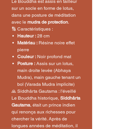
Le Bouddha est assis en tailleur
sur un socle en forme de lotus,
dans une posture de méditation
avec le
mudra de protection
.
🔢 Caractéristiques :
Hauteur :
28 cm
Matériau :
Résine noire effet
pierre
Couleur :
Noir profond mat
Posture :
Assis sur un lotus,
main droite levée (Abhaya
Mudra), main gauche tenant un
bol (Varada Mudra implicite)
🙏 Siddhârta Gautama : l'éveillé
Le Bouddha historique,
Siddhârta
Gautama
, était un prince indien
qui renonça aux richesses pour
chercher la vérité. Après de
longues années de méditation, il