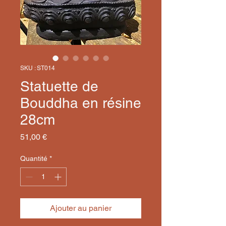
SKU : ST014
Statuette de
Bouddha en résine
28cm
Prix
51,00 €
Quantité
*
Ajouter au panier