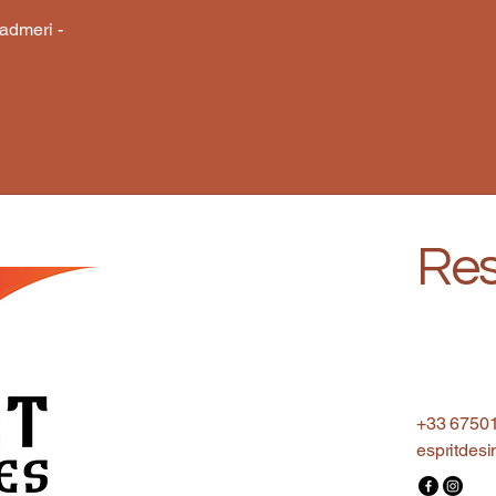
admeri -
Res
+33 6750
espritdes